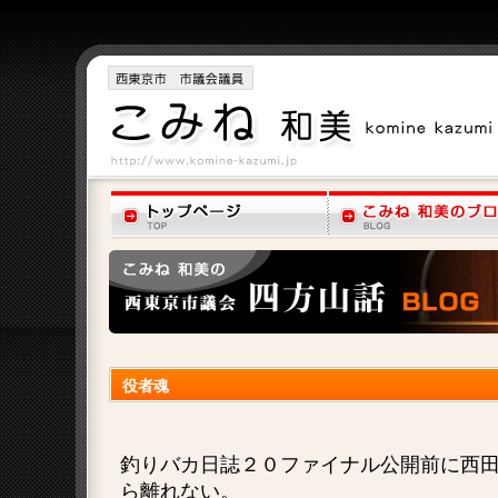
役者魂
釣りバカ日誌２０ファイナル公開前に西
ら離れない。